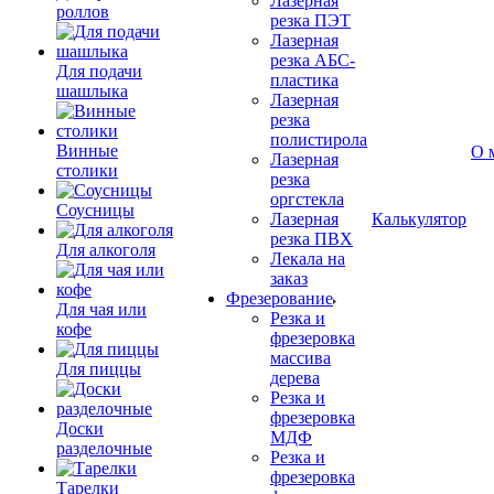
Лазерная
роллов
резка ПЭТ
Лазерная
резка АБС-
Для подачи
пластика
шашлыка
Лазерная
резка
полистирола
Винные
О 
Лазерная
столики
резка
оргстекла
Соусницы
Лазерная
Калькулятор
резка ПВХ
Для алкоголя
Лекала на
заказ
Фрезерование
Для чая или
Резка и
кофе
фрезеровка
массива
Для пиццы
дерева
Резка и
фрезеровка
Доски
МДФ
разделочные
Резка и
фрезеровка
Тарелки