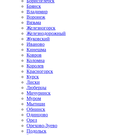
Борисоглебск
Брянск
Владимир
Воронеж
Вязьма
Железногорск
Железнодорожный
Жуковский
Иваново
Кинешма
Ковров
Коломна
Королев
Красногорск
Курск
Лиски
Люберцы
Мичуринск
Муром
Мытищи
Обнинск
Одинцово
Орел
Орехово-Зуево
Подольск