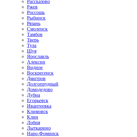
Рассказово
Ржев
Россошь
Рыбинск
Рязань
Смоленск
Тамбов
Тверь
Тула
Шуя
Ярославль
Алексин
Видное
Воскресенск
Дмитров
Долгопрудный
Домодедово
Дубна
Егорьевск
Ивантеевка
Климовск
Клин
Лобня
Лыткарино
Наро-Фоминск