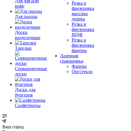
Для чая или
Резка и
кофе
фрезеровка
массива
Для пиццы
дерева
Резка и
фрезеровка
Доски
МДФ
разделочные
Резка и
фрезеровка
Тарелки
фанеры
Лазерная
гравировка
Фанера
Сервировочные
Орг­стек­ло
доски
Доски для
бургеров
Салфетницы
Ваш город