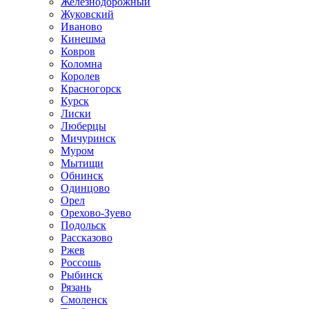
Железнодорожный
Жуковский
Иваново
Кинешма
Ковров
Коломна
Королев
Красногорск
Курск
Лиски
Люберцы
Мичуринск
Муром
Мытищи
Обнинск
Одинцово
Орел
Орехово-Зуево
Подольск
Рассказово
Ржев
Россошь
Рыбинск
Рязань
Смоленск