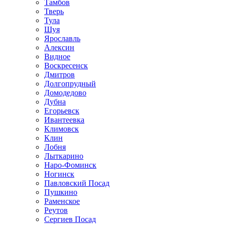
Тамбов
Тверь
Тула
Шуя
Ярославль
Алексин
Видное
Воскресенск
Дмитров
Долгопрудный
Домодедово
Дубна
Егорьевск
Ивантеевка
Климовск
Клин
Лобня
Лыткарино
Наро-Фоминск
Ногинск
Павловский Посад
Пушкино
Раменское
Реутов
Сергиев Посад