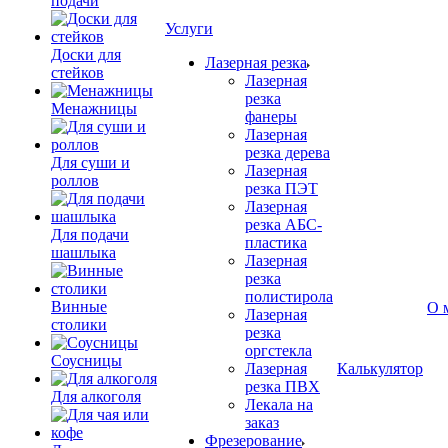
подачи
Услуги
Доски для
Лазерная резка
стейков
Лазерная
резка
Менажницы
фанеры
Лазерная
резка дерева
Для суши и
Лазерная
роллов
резка ПЭТ
Лазерная
резка АБС-
Для подачи
пластика
шашлыка
Лазерная
резка
полистирола
Винные
О 
Лазерная
столики
резка
оргстекла
Соусницы
Лазерная
Калькулятор
резка ПВХ
Для алкоголя
Лекала на
заказ
Фрезерование