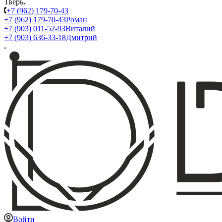
Тверь
+7 (962) 179-70-43
+7 (962) 179-70-43
Роман
+7 (903) 011-52-93
Виталий
+7 (903) 636-33-18
Дмитрий
Войти