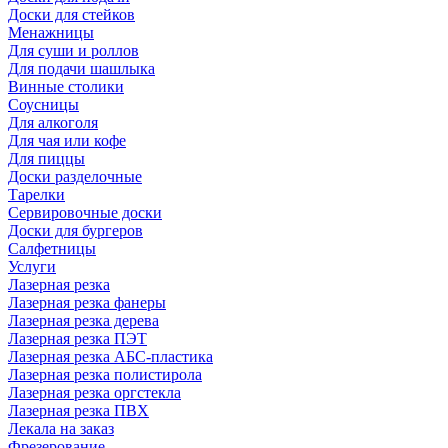
Доски для стейков
Менажницы
Для суши и роллов
Для подачи шашлыка
Винные столики
Соусницы
Для алкоголя
Для чая или кофе
Для пиццы
Доски разделочные
Тарелки
Сервировочные доски
Доски для бургеров
Салфетницы
Услуги
Лазерная резка
Лазерная резка фанеры
Лазерная резка дерева
Лазерная резка ПЭТ
Лазерная резка АБС-пластика
Лазерная резка полистирола
Лазерная резка оргстекла
Лазерная резка ПВХ
Лекала на заказ
Фрезерование