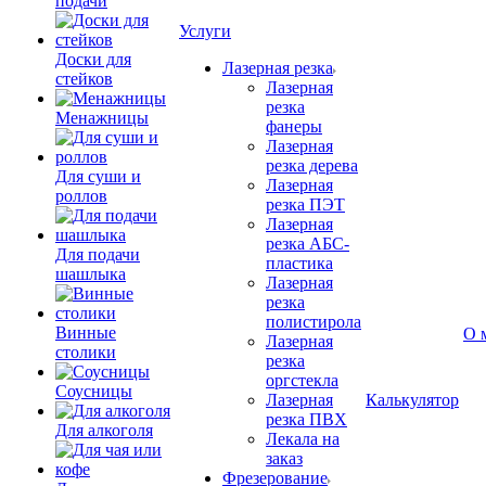
подачи
Услуги
Доски для
Лазерная резка
стейков
Лазерная
резка
Менажницы
фанеры
Лазерная
резка дерева
Для суши и
Лазерная
роллов
резка ПЭТ
Лазерная
резка АБС-
Для подачи
пластика
шашлыка
Лазерная
резка
полистирола
Винные
О 
Лазерная
столики
резка
оргстекла
Соусницы
Лазерная
Калькулятор
резка ПВХ
Для алкоголя
Лекала на
заказ
Фрезерование