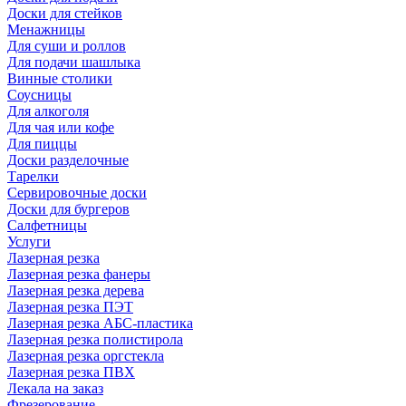
Доски для стейков
Менажницы
Для суши и роллов
Для подачи шашлыка
Винные столики
Соусницы
Для алкоголя
Для чая или кофе
Для пиццы
Доски разделочные
Тарелки
Сервировочные доски
Доски для бургеров
Салфетницы
Услуги
Лазерная резка
Лазерная резка фанеры
Лазерная резка дерева
Лазерная резка ПЭТ
Лазерная резка АБС-пластика
Лазерная резка полистирола
Лазерная резка оргстекла
Лазерная резка ПВХ
Лекала на заказ
Фрезерование