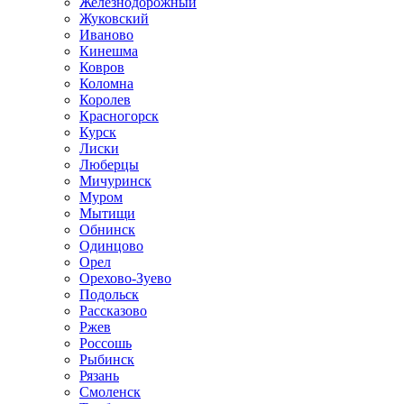
Железнодорожный
Жуковский
Иваново
Кинешма
Ковров
Коломна
Королев
Красногорск
Курск
Лиски
Люберцы
Мичуринск
Муром
Мытищи
Обнинск
Одинцово
Орел
Орехово-Зуево
Подольск
Рассказово
Ржев
Россошь
Рыбинск
Рязань
Смоленск