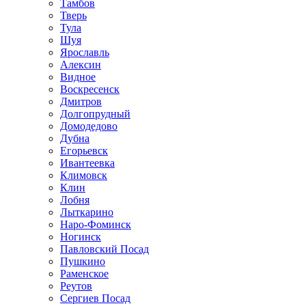
Тамбов
Тверь
Тула
Шуя
Ярославль
Алексин
Видное
Воскресенск
Дмитров
Долгопрудный
Домодедово
Дубна
Егорьевск
Ивантеевка
Климовск
Клин
Лобня
Лыткарино
Наро-Фоминск
Ногинск
Павловский Посад
Пушкино
Раменское
Реутов
Сергиев Посад