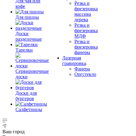
Для чая или
Резка и
кофе
фрезеровка
массива
Для пиццы
дерева
Резка и
фрезеровка
Доски
МДФ
разделочные
Резка и
фрезеровка
Тарелки
фанеры
Лазерная
гравировка
Фанера
Сервировочные
Орг­стек­ло
доски
Доски для
бургеров
Салфетницы
Ваш город